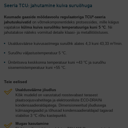
Seeria TCU: jahutamine kuiva suruõhuga
Kuumade gaaside möödavoolu regulaatoriga TCU*-seeria
jahutuskuivatid
on võtmekomponentideks protsessides, mille käigus
vajatakse
külma kuiva suruõhku temperatuuriga kuni 5 °C
. Nii
jahutatakse näiteks vormitud detaile klaasi- ja metallitööstuses.
Usaldusväärse kuivusastmega suruõhk alates 4,3 kuni 43,33 m³/min.
Suruõhu väljastustemperatuur 5 °C.
Ümbritseva keskkonna temperatuur kuni +43 °C ja suruõhu
sisenemistemperatuur kuni +55 °C.
Teie eelised
Usaldusväärne jõudlus
Kõik mudelid on varustatud roostevabast terasest
plaatsoojusvahetitega ja elektrooniliste ECO-DRAINi
kondensaadieraldajatega. Dimensioneeritud jõudlusega
külmaagregaadid ja tõhusad kondensaadieraldajad tagavad
stabiilse 3 °C rõhu kastepunkti.
Mugav kasutamine