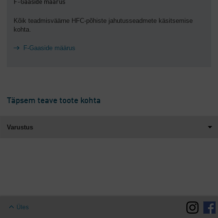
F-Gaaside määrus
Kõik teadmisväärne HFC-põhiste jahutusseadmete käsitsemise
kohta.
F-Gaaside määrus
Täpsem teave toote kohta
Varustus
Üles