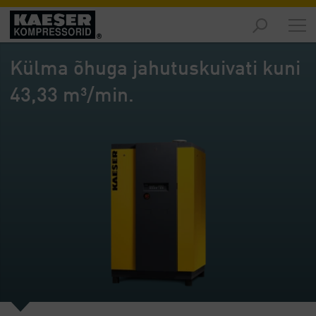
Turud
-
Külma õhuga jahutuskuivati kuni
Ülevaade
43,33 m³/min.
Tooted
-
Ülevaade
Lahendused
-
Ülevaade
Teenused
-
Ülevaade
Ettevõte
-
Ülevaade