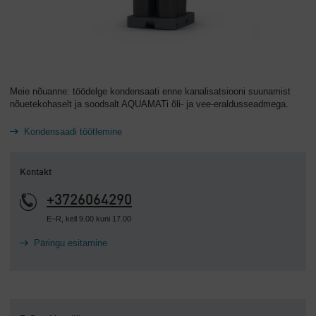
Meie nõuanne: töödelge kondensaati enne kanalisatsiooni suunamist
nõuetekohaselt ja soodsalt AQUAMATi õli- ja vee-eraldusseadmega.
Kondensaadi töötlemine
Kontakt
+3726064290
E–R, kell 9.00 kuni 17.00
Päringu esitamine