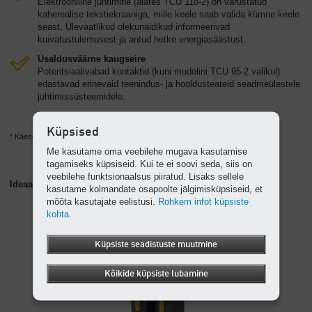
Elektrooniline juhtimine (alates TCU 118-2) on varustatud
kaherealise tekstiekraaniga, mille keele saab valida kümne keele
seast. Ülevaatlikud olekunäidikud informeerivad
kuivatustulemusest ja antud hetke energiasäästust.
Usaldusväärne kaugseire
Potentsiaalivabad kontaktid (kuni mudelini TCU 95-2 valikul)
edastavad erinevaid teenindus- ja hooldusteateid seadmeülestele
juhtimissüsteemidele.
Küpsised
* Käesolev jahutuskuivatite seeria sisaldab fluoritud külmainet R-513A.
Me kasutame oma veebilehe mugava kasutamise
tagamiseks küpsiseid. Kui te ei soovi seda, siis on
veebilehe funktsionaalsus piiratud. Lisaks sellele
Ideaalne täiendus: AQUAMAT õli- ja vee-eraldusseade
kasutame kolmandate osapoolte jälgimisküpsiseid, et
mõõta kasutajate eelistusi.
Rohkem infot küpsiste
kohta.
Küpsiste seadistuste muutmine
Kõikide küpsiste lubamine