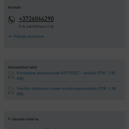
Kontakt
+3726064290
E–R, kell 9.00 kuni 17.00
Päringu esitamine
Allalaaditud failid
Kompaktne jahutuskuivati KRYOSEC – brošüür
(PDF, 2.96
MB)
Suruõhu töötlemise skeem kruvikompressoritele
(PDF, 1.99
MB)
F-Gaaside määrus