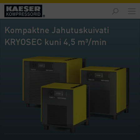
Turud
-
Kompaktne Jahutuskuivati
Ülevaade
KRYOSEC kuni 4,5 m³/min
Tooted
-
Ülevaade
Lahendused
-
Ülevaade
Teenused
-
Ülevaade
Ettevõte
-
Ülevaade