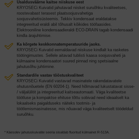
Usaldusväärne kaitse niiskuse eest
KRYOSECi Kuivatid jahutavad niisket suruõhku kvaliteetses,
roostevabast terasest plaatsoojusvahetiga
soojusvahetisüsteemis. Tekkiv kondensaat eraldatakse
integreeritud eraldi abil tõhusalt kõikides tööfaasides.
Elektrooniline kondensaadieraldi ECO-DRAIN tagab kondensaadi
kindla ärajuhtimise.
Ka kõrgete keskkonnatemperatuuride jaoks.
KRYOSECi Kuivatid eemaldavad niiskuse kindlalt ka rasketes
töötingimustes. Sellele aitavad tublisti kaasa soojusvaheti ja
külmaaine kondensaatori suured pinnad ning spetsiaalne
jahutusõhu juhtimine.
Standardile vastav tööstuskvaliteet
KRYOSECi Kuivatid vastavad masinatele rakendatavatele
ohutusnõuetele (EN 60204-1). Need hõlmavad lukustatavat sisse-
/ väljalülitit ja integreeritud kaitseautomaati. Väga kvaliteetse
töötluse ja kompaktse ehituse tõttu sobivad need ideaalselt ka
lokaalseks paigalduseks näiteks tootmis- ja
töötlemismasinatesse, mis nõuavad väga kvaliteetselt töödeldud
suruõhku.
* Käesolev jahutuskuivatite seeria sisaldab fluoritud külmainet R-513A.