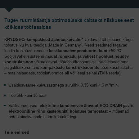
Tugev ruumisäästja optimaalseks kaitseks niiskuse eest
kõikides tööfaasides
KRYOSECi kompaktsed Jahutuskuivatid*
võidavad tähelepanu kõrge
tööstusliku kvaliteediga „Made in Germany“. Need seadmed tagavad
kindla kuivatustulemuse
keskkonnatemperatuurini kuni +50 °C
.
Soojusvahetisüsteemi
madal rõhukadu
ja vähest hooldust nõudev
konstruktsioon
võimaldavad töötada ökonoomselt. Nad leiavad oma
paigalduskoha tänu
kompaktsele konstruktsioonile
otse kasutuskohal
– masinalaudade, tööplatvormide all või isegi seinal (TAH-seeria).
Usaldusväärse kuivusastmega suruõhk 0,35 kuni 4,5 m³/min.
Töörõhk kuni 16 baari
Valikvarustused:
elektriline kondensvee äravool ECO-DRAIN
ja/või
elektrooniline rõhu kastepunkti hoiatuse termostaat –
mõlemad
potentsiaalivabade alarmikontaktidega
Teie eelised