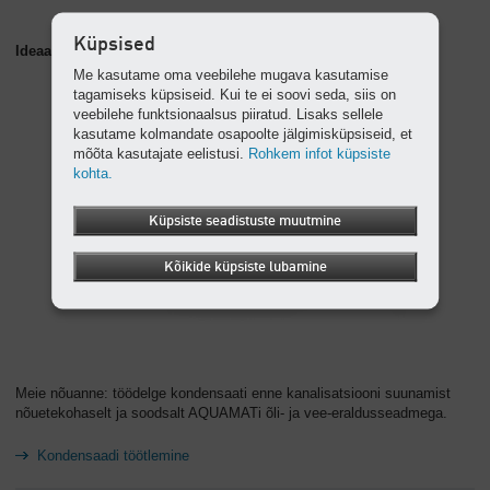
Küpsised
Ideaalne täiendus: AQUAMAT õli- ja vee-eraldusseade
Me kasutame oma veebilehe mugava kasutamise
tagamiseks küpsiseid. Kui te ei soovi seda, siis on
veebilehe funktsionaalsus piiratud. Lisaks sellele
kasutame kolmandate osapoolte jälgimisküpsiseid, et
mõõta kasutajate eelistusi.
Rohkem infot küpsiste
kohta.
Küpsiste seadistuste muutmine
Kõikide küpsiste lubamine
Meie nõuanne: töödelge kondensaati enne kanalisatsiooni suunamist
nõuetekohaselt ja soodsalt AQUAMATi õli- ja vee-eraldusseadmega.
Kondensaadi töötlemine