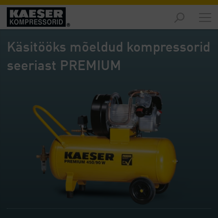
Turud
-
Käsitööks mõeldud kompressorid
Ülevaade
seeriast PREMIUM
Tooted
-
Ülevaade
Lahendused
-
Ülevaade
Teenused
-
Ülevaade
Ettevõte
-
Ülevaade