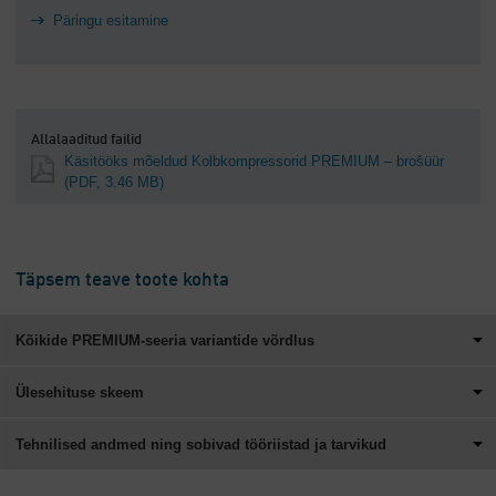
Päringu esitamine
Allalaaditud failid
Käsitööks mõeldud Kolbkompressorid PREMIUM – brošüür
(PDF, 3.46 MB)
Täpsem teave toote kohta
Kõikide PREMIUM-seeria variantide võrdlus
Ülesehituse skeem
Tehnilised andmed ning sobivad tööriistad ja tarvikud