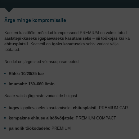
Ärge minge kompromissile
Kaeseri käsitööks mõeldud kompressorid PREMIUM on valmistatud
aastatepikkuseks igapäevaseks kasutamiseks
– nii
töökojas
kui ka
ehitusplatsil
. Kaeseril on
igaks kasutuseks
sobiv variant välja
töötatud.
Nendel on järgmised võimsusparameetrid.
Rõhk: 10/20/25 bar
Imumaht: 130–660 l/min
Saate valida järgmiste variantide hulgast:
tugev
igapäevaseks kasutamiseks
ehitusplatsil
: PREMIUM CAR
kompaktne
ehituse alltöövõtjatele
: PREMIUM COMPACT
paindlik
töökodadele
: PREMIUM