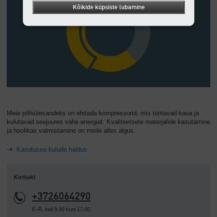
Kõikide küpsiste lubamine
Meie põhiülesandeks on ehitada kompressorid, mis töötavad kaua ja
kulutavad seejuures vähe energiat. Kvaliteetsete materjalide kasutamine
ja hoolikas valmistamine on meile alles algus.
Kasutusea kulude haldus
Kontakt
+3726064290
E–R, kell 9.00 kuni 17.00