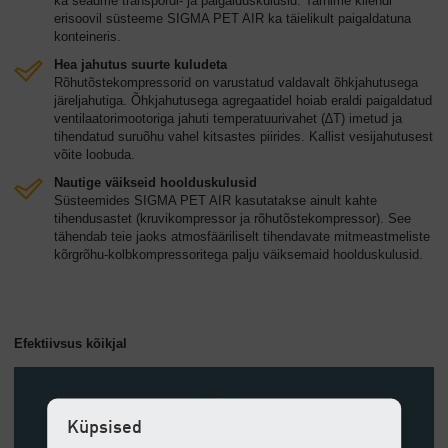
ka seadme transpordi- ja paigalduskulusid. Tarnime kliendi
erisoovil süsteeme SIGMA PET AIR ka täielikult paigaldatuna
konteineris.
Hea jahutus suurte kuludeta
Rõhutõstekompressorid on varustatud valdavalt õhkjahutusega
järeljahutiga. Õhkjahutusega agregaatidel hoiab eraldi paigaldatud
ventilaatorimootoriga jahuti temperatuurivahet (∆T) imetud ja
tihendatud suruõhu vahel kitsastes piirides. Kallist vesijahutusest
võite loobuda.
Nautige väikseid hoolduskulusid
Süsteemides SIGMA PET AIR kasutatakse ainult kahte
tihendusastet (kruvikompressor ja rõhutõstekompressor). See
tähendab teie jaoks atmosfääriliselt tihendavate mitmeastmeliste
kõrgrõhu-kolbkompressoritega palju väiksemaid hoolduskulusid.
Efektiivsus kõikjal
Küpsised