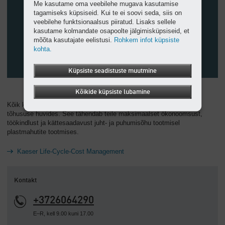
Me kasutame oma veebilehe mugava kasutamise
tagamiseks küpsiseid. Kui te ei soovi seda, siis on
veebilehe funktsionaalsus piiratud. Lisaks sellele
kasutame kolmandate osapoolte jälgimisküpsiseid, et
mõõta kasutajate eelistusi.
Rohkem infot küpsiste
kohta.
Küpsiste seadistuste muutmine
Kõikide küpsiste lubamine
Kõik komponendid on häälestatud üksteise suhtes maksimaalse
tõhususe huvides. See tähendab teile maksimaalset ökonoomsust,
töökindlust ja kättesaadavust juht- ja puhumisõhu tootmisel
plastmahutite tootmises.
Kaeser Life-Cycle-Cost Management
Kontakt
+3726064290
E–R, kell 9.00 kuni 17.00