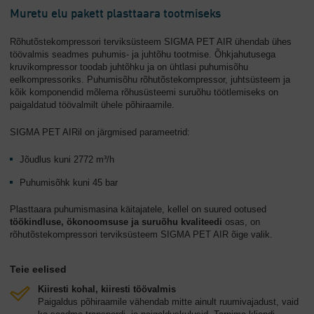
Muretu elu pakett plasttaara tootmiseks
Rõhutõstekompressori terviksüsteem SIGMA PET AIR ühendab ühes
töövalmis seadmes puhumis- ja juhtõhu tootmise. Õhkjahutusega
kruvikompressor toodab juhtõhku ja on ühtlasi puhumisõhu
eelkompressoriks. Puhumisõhu rõhutõstekompressor, juhtsüsteem ja
kõik komponendid mõlema rõhusüsteemi suruõhu töötlemiseks on
paigaldatud töövalmilt ühele põhiraamile.
SIGMA PET AIRil on järgmised parameetrid:
Jõudlus kuni 2772 m³/h
Puhumisõhk kuni 45 bar
Plasttaara puhumismasina käitajatele, kellel on suured ootused
töökindluse, ökonoomsuse ja suruõhu kvaliteedi
osas, on
rõhutõstekompressori terviksüsteem SIGMA PET AIR õige valik.
Teie eelised
Kiiresti kohal, kiiresti töövalmis
Paigaldus põhiraamile vähendab mitte ainult ruumivajadust, vaid