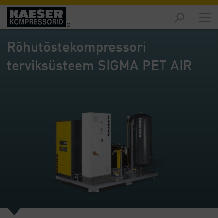
Turud
-
Rõhutõstekompressori
Ülevaade
terviksüsteem SIGMA PET AIR
Tooted
-
Ülevaade
Lahendused
-
Ülevaade
Teenused
-
Ülevaade
Ettevõte
-
Ülevaade