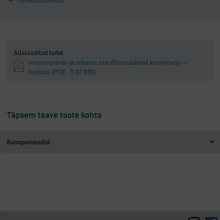
Terviksüsteemid
Allalaaditud failid
Instrumentide ja tehaste suruõhuseadmed konteineris –
brošüür
(PDF, 3.92 MB)
Täpsem teave toote kohta
Komponendid