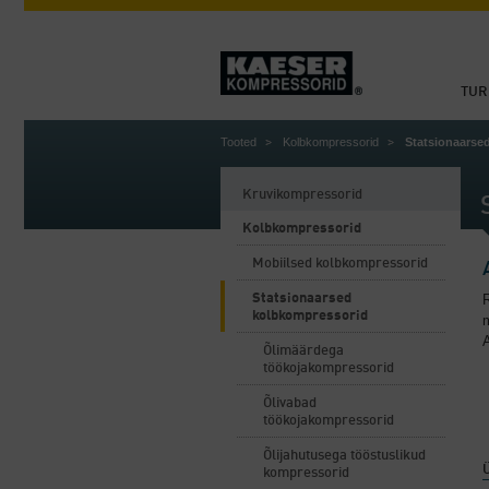
TUR
Tooted
Kolbkompressorid
Statsionaarse
Kruvikompressorid
Kolbkompressorid
Mobiilsed kolbkompressorid
Statsionaarsed
R
kolbkompressorid
A
Õlimäärdega
töökojakompressorid
Õlivabad
töökojakompressorid
Õlijahutusega tööstuslikud
Ü
kompressorid