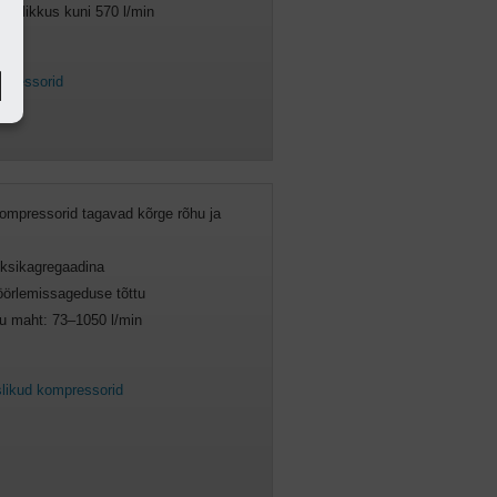
tootlikkus kuni 570 l/min
mpressorid
ompressorid tagavad kõrge rõhu ja
üksikagregaadina
öörlemissageduse tõttu
lu maht: 73–1050 l/min
likud kompressorid