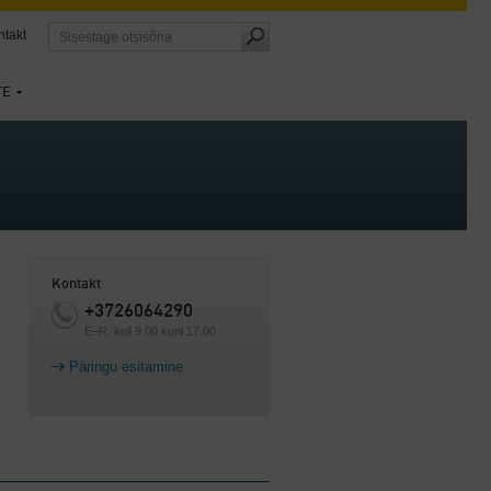
ntakt
TE
Kontakt
+3726064290
E–R, kell 9.00 kuni 17.00
.
Päringu esitamine