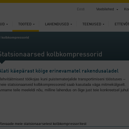
Eesti
Veebilehed
Ko
UD
TOOTED
LAHENDUSED
TEENUSED
ETTEVÕ
d kolbkompressorid
Statsionaarsed kolbkompressorid
Alati käepärast kõige erinevamatel rakendusaladel
ehvitäitmisest töökojas kuni puistematerjalide transportimiseni tööstuses –
meie statsionaarseid kolbkompressoreid saab kasutada väga mitmekülgselt.
nname teile meeleldi nõu, milline lahendus on õige just teie konkreetsel juhul
levaade meie statsionaarsetest kolbkompressoritest