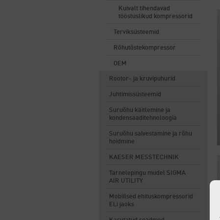
Kuivalt tihendavad
tööstuslikud kompressorid
Terviksüsteemid
Rõhutõstekompressor
OEM
Rootor- ja kruvipuhurid
Juhtimissüsteemid
Suruõhu käitlemine ja
kondensaaditehnoloogia
Suruõhu salvestamine ja rõhu
hoidmine
KAESER MESSTECHNIK
Tarnelepingu mudel SIGMA
AIR UTILITY
Mobiilsed ehituskompressorid
ELi jaoks