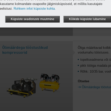
Töörõhk kuni 11 bar; 
kasutame kolmandate osapoolte jälgimisküpsiseid, et mõõta kasutajate
eelistusi.
Rohkem infot küpsiste kohta.
Otsetee
Õlivabad töökojako
Küpsiste seadistuste muutmine
Kõikide küpsiste lubamine
Õlimäärdega tööstuslikud
Õliga määritavad kolbk
voolumahu tööstuses.
kompressorid
topeltseadmena või 
pikk tööiga madala p
Rõhk: 10/35 bar, voo
Otsetee
Õlimäärdega tööstus