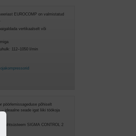
 seeriast EUROCOMP on valmistatud
.
igaldada vertikaalselt või
emiga
luhulk: 112–1050 l/min
kojakompressorid
r pöörlemissageduse põhiselt
 – ideaalne seade igat liiki töökoja
uluv juhtsüsteem SIGMA CONTROL 2