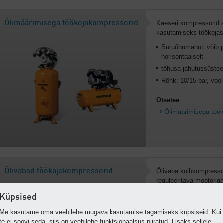
Õlimäärimisega töökojakompressorid
Kaeseri kompressorid
kasutamiseks töökojas
Suruõhumahuti võib pa
horisontaalselt
tõhusa jahutussüste
Rõhk: 10/15 bar, voo
Otsetee
Õlimäärimisega töö
Õlivabad töökojakompressorid
Õlivaba kolbkompresso
reguleeritava mootoriga
jaoks.
Küpsised
Valikvarustusse ku
Me kasutame oma veebilehe mugava kasutamise tagamiseks küpsiseid. Kui
Ajamimootor 4,2 kW
te ei soovi seda, siis on veebilehe funktsionaalsus piiratud. Lisaks sellele