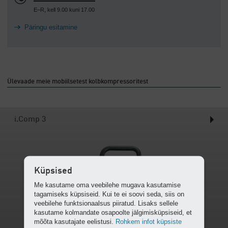
E–R, kell 9.00 kuni 17.00
Päringu esitamine
Ülevaade meie mobiilsetest kolbkompressoritest
i.Comp 3
Küpsised
Me kasutame oma veebilehe mugava kasutamise
tagamiseks küpsiseid. Kui te ei soovi seda, siis on
veebilehe funktsionaalsus piiratud. Lisaks sellele
kasutame kolmandate osapoolte jälgimisküpsiseid, et
mõõta kasutajate eelistusi.
Rohkem infot küpsiste