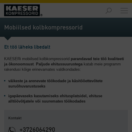
Turud
-
Mobiilsed kolbkompressorid
Ülevaade
Tooted
Et töö läheks libedalt
-
Ülevaade
KAESERi mobiilsed kolbkompressorid
parandavad teie töö kvaliteeti
ja ökonoomsust
.
Paljude ehitussuurustega
katab meie programm
Lahendused
rakendusi kõige erinevamates valdkondades:
-
Ülevaade
väikeste ja arenevate töökodade ja käsitööettevõtete
suruõhuvarustuseks
Teenused
igapäevaseks kasutamiseks ehitusplatsidel, ehituse
-
alltöövõtjatele või suuremates töökodades
Ülevaade
Ettevõte
Kontakt
-
Ülevaade
+3726064290