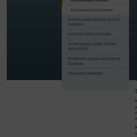
Kondensaadi äravool
Kondensaadi töötlemine
Suruõhu salvestamine ja rõhu
hoidmine
KAESER MESSTECHNIK
Tarnelepingu mudel SIGMA
AIR UTILITY
Mobiilsed ehituskompressorid
ELi jaoks
Kasutatud seadmed
j
K