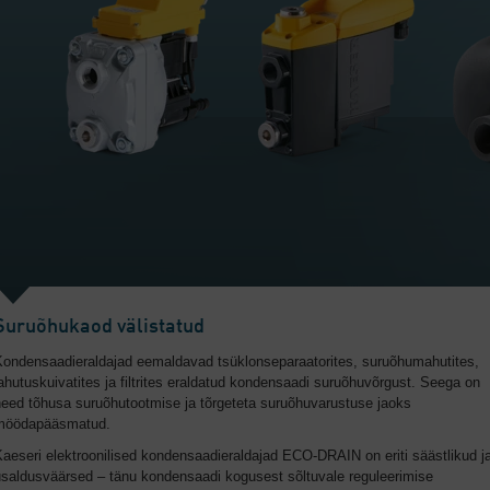
Suruõhukaod välistatud
Kondensaadieraldajad eemaldavad tsüklonseparaatorites, suruõhumahutites,
ahutuskuivatites ja filtrites eraldatud kondensaadi suruõhuvõrgust. Seega on
need tõhusa suruõhutootmise ja tõrgeteta suruõhuvarustuse jaoks
möödapääsmatud.
aeseri elektroonilised kondensaadieraldajad ECO-DRAIN on eriti säästlikud j
usaldusväärsed – tänu kondensaadi kogusest sõltuvale reguleerimise