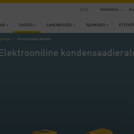
Eesti
Veebilehed
Ko
UD
TOOTED
LAHENDUSED
TEENUSED
ETTEVÕ
oloogia
Kondensaadi äravool
Elektrooniline kondensaadiera