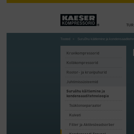
TUR
Tooted
Suruõhu käitlemine ja kondensaaditehn
Kruvikompressorid
Kolbkompressorid
Rootor- ja kruvipuhurid
Juhtimissüsteemid
Suruõhu käitlemine ja
kondensaaditehnoloogia
Tsüklonseparaator
Kuivati
Filter ja Aktiivsöeadsorber