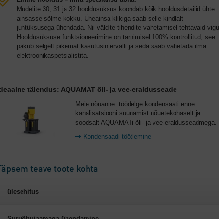
Mudelite 30, 31 ja 32 hooldusüksus koondab kõik hooldusdetailid ühte
ainsasse sõlme kokku. Üheainsa klikiga saab selle kindlalt
juhtüksusega ühendada. Nii väldite tihendite vahetamisel tehtavaid vigu
Hooldusüksuse funktsioneerimine on tarnimisel 100% kontrollitud, see
pakub selgelt pikemat kasutusintervalli ja seda saab vahetada ilma
elektroonikaspetsialistita.
Ideaalne täiendus: AQUAMAT õli- ja vee-eraldusseade
Meie nõuanne: töödelge kondensaati enne
kanalisatsiooni suunamist nõuetekohaselt ja
soodsalt AQUAMATi õli- ja vee-eraldusseadmega.
Kondensaadi töötlemine
Täpsem teave toote kohta
ülesehitus
Suruõhujaamaga ühendamine