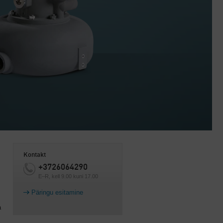
Kontakt
+3726064290
E–R, kell 9.00 kuni 17.00
Päringu esitamine
a