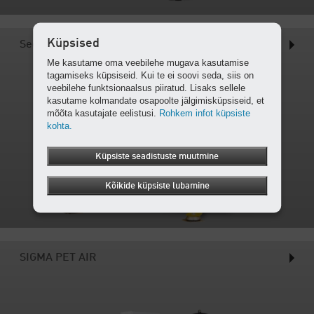
Küpsised
Seeria N
Me kasutame oma veebilehe mugava kasutamise
tagamiseks küpsiseid. Kui te ei soovi seda, siis on
veebilehe funktsionaalsus piiratud. Lisaks sellele
kasutame kolmandate osapoolte jälgimisküpsiseid, et
mõõta kasutajate eelistusi.
Rohkem infot küpsiste
kohta.
Küpsiste seadistuste muutmine
Kõikide küpsiste lubamine
SIGMA PET AIR