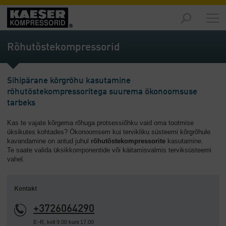
Turud
-
Rõhutõstekompressorid
Ülevaade
Tooted
Sihipärane kõrgrõhu kasutamine
-
rõhutõstekompressoritega suurema ökonoomsuse
Ülevaade
tarbeks
Lahendused
Kas te vajate kõrgema rõhuga protsessiõhku vaid oma tootmise
-
üksikutes kohtades? Ökonoomsem kui tervikliku süsteemi kõrgrõhule
Ülevaade
kavandamine on antud juhul
rõhutõstekompressorite
kasutamine.
Te saate valida üksikkomponentide või käitamisvalmis terviksüsteemi
Teenused
vahel.
-
Ülevaade
Kontakt
Ettevõte
+3726064290
-
Ülevaade
E–R, kell 9.00 kuni 17.00