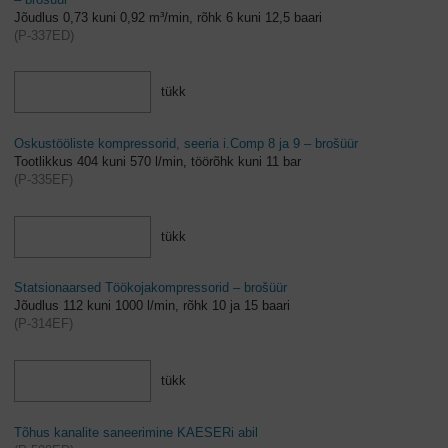
Jõudlus 0,73 kuni 0,92 m³/min, rõhk 6 kuni 12,5 baari
(
P-337ED
)
tükk
Oskustööliste kompressorid, seeria i.Comp 8 ja 9 – brošüür
Tootlikkus 404 kuni 570 l/min, töörõhk kuni 11 bar
(
P-335EF
)
tükk
Statsionaarsed Töökojakompressorid – brošüür
Jõudlus 112 kuni 1000 l/min, rõhk 10 ja 15 baari
(
P-314EF
)
tükk
Tõhus kanalite saneerimine KAESERi abil