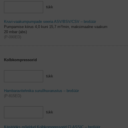
tükk
Kruvi-vaakumpumpade seeria ASV/BSV/CSV – brošüür
Pumpamise kiirus 4,0 kuni 15,7 m³/min, maksimaalne vaakum
20 mbar (abs)
(
P-090ED
)
Kolbkompressorid
tükk
Hambaravitehnika suruõhuvarustus – brošüür
(
P-815ED
)
tükk
Käsitööks mõeldud Kolbkompressorid CLASSIC – brošüür