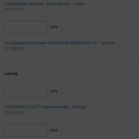
Läbimõeldud lahendus, lihtne teostus – flaier
(
P-797ED
)
tükk
Suruõhuhaldussüsteem SIGMA AIR MANAGER 4.0 – brošüür
(
P-790ED
)
Leping
tükk
SIGMA AIR UTILITY teenusemudel – brošüür
(
P-1620EF
)
tükk