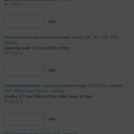
(
P-720ED
)
tükk
Adsorptsioonkuivati, külmregenereeriv, seeria i.DC 16 – i.DC 1555 –
brošüür
Läbivoolu maht 1,6 kuni 155,5 m³/min
(
P-721EF
)
tükk
Adsorptsioonkuivatid, soojusregenereerimisega; CALOSEC-i seeriad
CSP, CSA(-V) ja CSL(-V) – brošüür
Jõudlus 9,7 kuni 155,8 m³/min, rõhk 5 kuni 11 baari
(
P-025EF
)
tükk