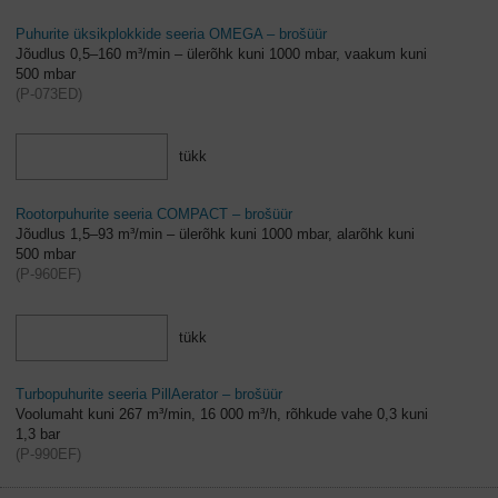
Puhurite üksikplokkide seeria OMEGA – brošüür
Jõudlus 0,5–160 m³/min – ülerõhk kuni 1000 mbar, vaakum kuni
500 mbar
(
P-073ED
)
tükk
Rootorpuhurite seeria COMPACT – brošüür
Jõudlus 1,5–93 m³/min – ülerõhk kuni 1000 mbar, alarõhk kuni
500 mbar
(
P-960EF
)
tükk
Turbopuhurite seeria PillAerator – brošüür
Voolumaht kuni 267 m³/min, 16 000 m³/h, rõhkude vahe 0,3 kuni
1,3 bar
(
P-990EF
)