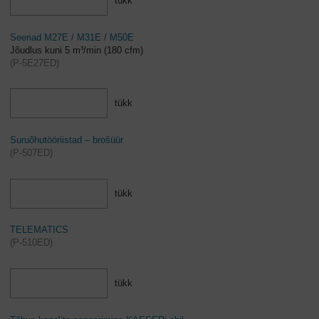
tükk
Seeriad M27E / M31E / M50E
Jõudlus kuni 5 m³/min (180 cfm)
(
P-5E27ED
)
tükk
Suruõhutööriistad – brošüür
(
P-507ED
)
tükk
TELEMATICS
(
P-510ED
)
tükk