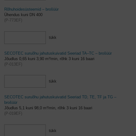
Rõhuhoidesüsteemid – brošüür
Ühendus kuni DN 400
(
P-773EF
)
tükk
SECOTEC suruõhu jahutuskuivatid Seeriad TA–TC – brošüür
Jõudlus 0,65 kuni 3,90 m³/min, rõhk 3 kuni 16 baari
(
P-013EF
)
tükk
SECOTEC suruõhu jahutuskuivatid Seeriad TD, TE, TF ja TG –
brošüür
Jõudlus 5,1 kuni 98,0 m³/min, rõhk 3 kuni 16 baari
(
P-019EF
)
tükk