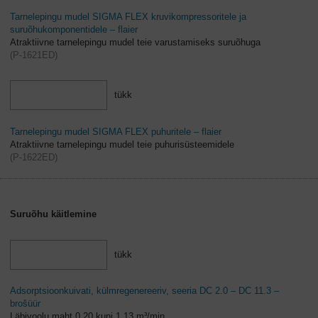
Tarnelepingu mudel SIGMA FLEX kruvikompressoritele ja
suruõhukomponentidele – flaier
Atraktiivne tarnelepingu mudel teie varustamiseks suruõhuga
(
P-1621ED
)
tükk
Tarnelepingu mudel SIGMA FLEX puhuritele – flaier
Atraktiivne tarnelepingu mudel teie puhurisüsteemidele
(
P-1622ED
)
Suruõhu käitlemine
tükk
Adsorptsioonkuivati, külmregenereeriv, seeria DC 2.0 – DC 11.3 –
brošüür
Läbivoolu maht 0,20 kuni 1,13 m³/min