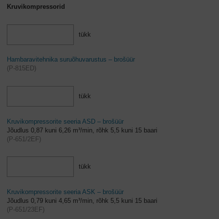
Kruvikompressorid
tükk
Hambaravitehnika suruõhuvarustus – brošüür
(
P-815ED
)
tükk
Kruvikompressorite seeria ASD – brošüür
Jõudlus 0,87 kuni 6,26 m³/min, rõhk 5,5 kuni 15 baari
(
P-651/2EF
)
tükk
Kruvikompressorite seeria ASK – brošüür
Jõudlus 0,79 kuni 4,65 m³/min, rõhk 5,5 kuni 15 baari
(
P-651/23EF
)