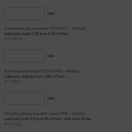
tükk
Kompaktne jahutuskuivati KRYOSEC – brošüür
Läbivoolu maht 0,35 kuni 4,50 m³/min
(
P-018EF
)
tükk
Kondensaadieraldaja ECO-DRAIN – brošüür
Läbivoolu mahule kuni 1700 m³/min
(
P-741EF
)
tükk
Kõrgrõhu-jahutuskuivatite seeria THP – brošüür
Läbivoolu hulk 0,8 kuni 85 m³/min, rõhk kuni 45 bar
(
P-017ED
)