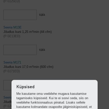
(
P-5125ED
)
tükk
Seeria M13E
Jõudlus kuni 1,25 m³/min (44 cfm)
(
P-5E13ED
)
tükk
Seeria M171
Jõudlus kuni 17,0 m³/min (600 cfm)
(
P-5171ED
)
tükk
Küpsised
Me kasutame oma veebilehe mugava kasutamise
Seeria M20
tagamiseks küpsiseid. Kui te ei soovi seda, siis on
Jõudlus kuni 2,0 m³/min (71 cfm)
veebilehe funktsionaalsus piiratud. Lisaks sellele
(
P-520EF
)
kasutame kolmandate osapoolte jälgimisküpsiseid, et