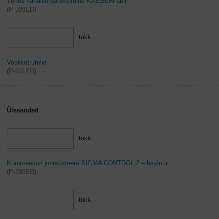
Tõhus kanalite saneerimine KAESERi abil
(
P-599ED
)
tükk
Voolikutrumlid
(
P-501ED
)
Ülesanded
tükk
Kompressori juhtsüsteem SIGMA CONTROL 2 – brošüür
(
P-780ED
)
tükk