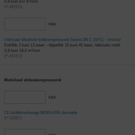
0,8 kuni 8,0 m³/min
(
P-482ED
)
tükk
Võimsad rõhutõste kolbkompressorid Seeria DN C (SFC) – brošüür
Eelrõhk 3 kuni 13 baari – lõpprõhk 10 kuni 45 baari, läbivoolu maht
2,9 kuni 19,6 m³/min
(
P-481ED
)
Mobiilsed ehituskompressorid
tükk
CE-tüübikinnitusega MOBILAIRi ülevaade
(
P-525EF
)