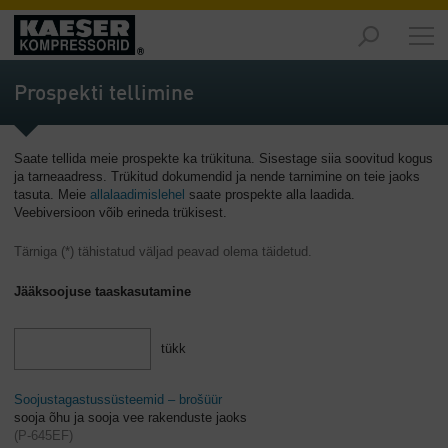
Turud
-
Prospekti tellimine
Ülevaade
Tooted
Saate tellida meie prospekte ka trükituna. Sisestage siia soovitud kogus
-
ja tarneaadress. Trükitud dokumendid ja nende tarnimine on teie jaoks
Ülevaade
tasuta.
Meie
allalaadimislehel
saate prospekte alla laadida.
Veebiversioon võib erineda trükisest.
Lahendused
-
Tärniga (*) tähistatud väljad peavad olema täidetud.
Ülevaade
Jääksoojuse taaskasutamine
Teenused
-
tükk
Ülevaade
Ettevõte
Soojustagastussüsteemid – brošüür
-
sooja õhu ja sooja vee rakenduste jaoks
(
P-645EF
)
Ülevaade