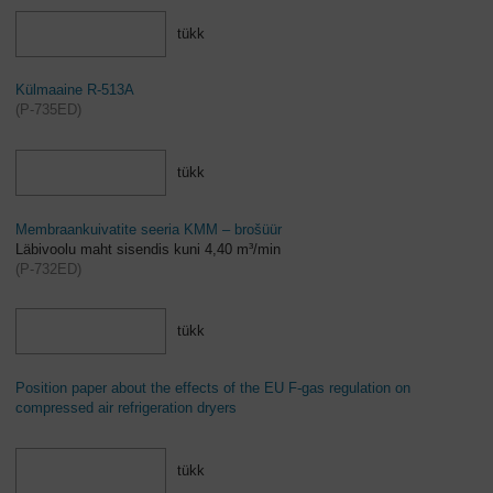
tükk
Külmaaine R-513A
(
P-735ED
)
tükk
Membraankuivatite seeria KMM – brošüür
Läbivoolu maht sisendis kuni 4,40 m³/min
(
P-732ED
)
tükk
Position paper about the effects of the EU F-gas regulation on
compressed air refrigeration dryers
tükk