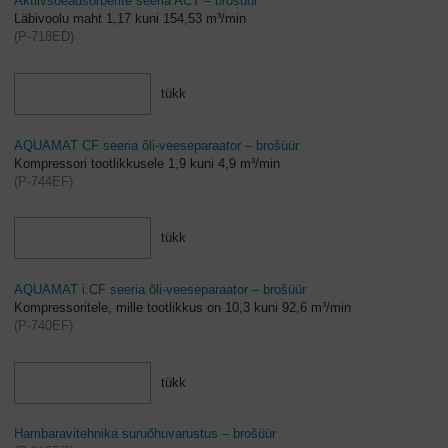
Aktiivsöeadsorberite seeria ACT – brošüür
Läbivoolu maht 1,17 kuni 154,53 m³/min
(
P-718ED
)
tükk
AQUAMAT CF seeria õli-veeseparaator – brošüür
Kompressori tootlikkusele 1,9 kuni 4,9 m³/min
(
P-744EF
)
tükk
AQUAMAT i.CF seeria õli-veeseparaator – brošüür
Kompressoritele, mille tootlikkus on 10,3 kuni 92,6 m³/min
(
P-740EF
)
tükk
Hambaravitehnika suruõhuvarustus – brošüür