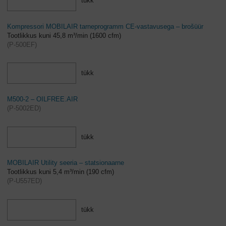
tükk
Kompressori MOBILAIR tarneprogramm CE-vastavusega – brošüür
Tootlikkus kuni 45,8 m³/min (1600 cfm)
(
P-500EF
)
tükk
M500-2 – OILFREE.AIR
(
P-5002ED
)
tükk
MOBILAIR Utility seeria – statsionaarne
Tootlikkus kuni 5,4 m³/min (190 cfm)
(
P-U557ED
)
tükk