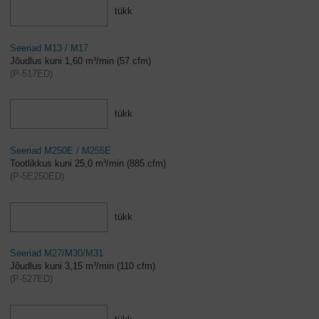
tükk
Seeriad M13 / M17
Jõudlus kuni 1,60 m³/min (57 cfm)
(
P-517ED
)
tükk
Seeriad M250E / M255E
Tootlikkus kuni 25,0 m³/min (885 cfm)
(
P-5E250ED
)
tükk
Seeriad M27/M30/M31
Jõudlus kuni 3,15 m³/min (110 cfm)
(
P-527ED
)