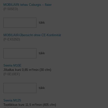
MOBILAIRi tehas Coburgis – flaier
(
P-505ED
)
tükk
MOBILAIR-Übersicht ohne CE-Konfimität
(
P-EX525D
)
tükk
Seeria M10E
Jõudlus kuni 0,85 m³/min (30 cfm)
(
P-5E10EF
)
tükk
Seeria M125
Tootlikkus kuni 11,5 m³/min (405 cfm)