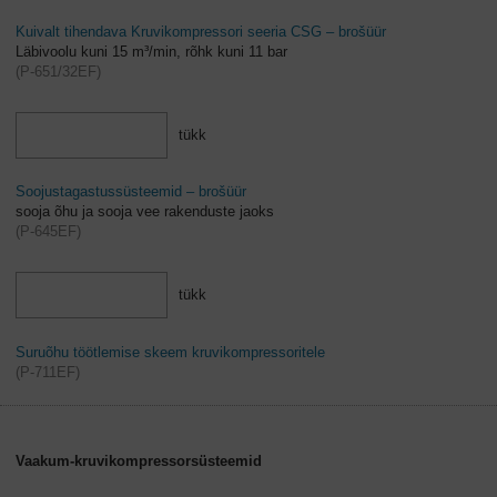
Kuivalt tihendava Kruvikompressori seeria CSG – brošüür
Läbivoolu kuni 15 m³/min, rõhk kuni 11 bar
(
P-651/32EF
)
tükk
Soojustagastussüsteemid – brošüür
sooja õhu ja sooja vee rakenduste jaoks
(
P-645EF
)
tükk
Suruõhu töötlemise skeem kruvikompressoritele
(
P-711EF
)
Vaakum-kruvikompressorsüsteemid