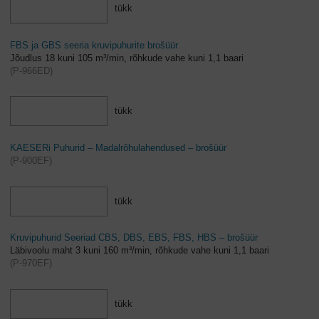
tükk
FBS ja GBS seeria kruvipuhurite brošüür
Jõudlus 18 kuni 105 m³/min, rõhkude vahe kuni 1,1 baari
(
P-966ED
)
tükk
KAESERi Puhurid – Madalrõhulahendused – brošüür
(
P-900EF
)
tükk
Kruvipuhurid Seeriad CBS, DBS, EBS, FBS, HBS – brošüür
Läbivoolu maht 3 kuni 160 m³/min, rõhkude vahe kuni 1,1 baari
(
P-970EF
)
tükk