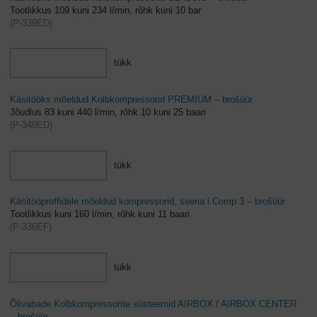
Tootlikkus 109 kuni 234 l/min, rõhk kuni 10 bar
(
P-339ED
)
tükk
Käsitööks mõeldud Kolbkompressorid PREMIUM – brošüür
Jõudlus 83 kuni 440 l/min, rõhk 10 kuni 25 baari
(
P-340ED
)
tükk
Käsitööproffidele mõeldud kompressorid, seeria i.Comp 3 – brošüür
Tootlikkus kuni 160 l/min, rõhk kuni 11 baari
(
P-336EF
)
tükk
Õlivabade Kolbkompressorite süsteemid AIRBOX / AIRBOX CENTER
– brošüür