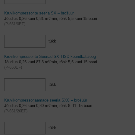
Kruvikompressorite seeria SX – brošüür
Jõudlus 0,26 kuni 0,81 m³/min, rõhk 5,5 kuni 15 baari
(
P-651/0EF
)
tükk
Kruvikompressorite Seeriad SX–HSD koondkataloog
Jõudlus 0,25 kuni 87,3 m³/min, rõhk 5,5 kuni 15 baari
(
P-650EF
)
tükk
Kruvikompressorjaamade seeria SXC – brošüür
Jõudlus 0,26 kuni 0,80 m³/min, rõhk 8–11–15 baari
(
P-651/26EF
)
tükk