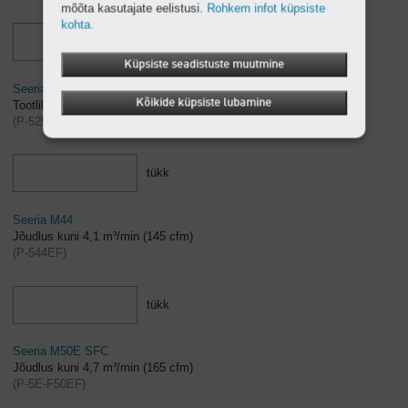
mõõta kasutajate eelistusi.
Rohkem infot küpsiste
kohta.
tükk
Küpsiste seadistuste muutmine
Seeria M255
Kõikide küpsiste lubamine
Tootlikkus kuni 26,5 m³/min (935 cfm)
(
P-5255ED
)
tükk
Seeria M44
Jõudlus kuni 4,1 m³/min (145 cfm)
(
P-544EF
)
tükk
Seeria M50E SFC
Jõudlus kuni 4,7 m³/min (165 cfm)
(
P-5E-F50EF
)