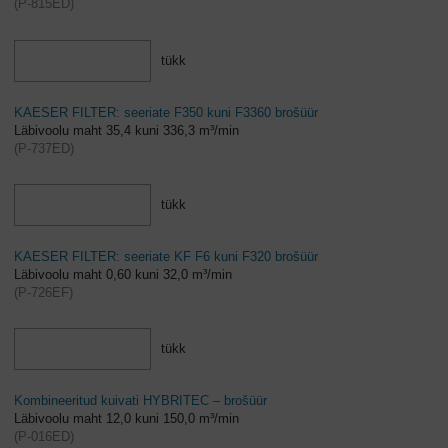
(
P-815ED
)
tükk
KAESER FILTER: seeriate F350 kuni F3360 brošüür
Läbivoolu maht 35,4 kuni 336,3 m³/min
(
P-737ED
)
tükk
KAESER FILTER: seeriate KF F6 kuni F320 brošüür
Läbivoolu maht 0,60 kuni 32,0 m³/min
(
P-726EF
)
tükk
Kombineeritud kuivati HYBRITEC – brošüür
Läbivoolu maht 12,0 kuni 150,0 m³/min
(
P-016ED
)