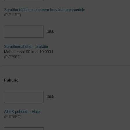
Suruõhu töötlemise skeem kruvikompressoritele
(
P-711EF
)
tükk
Suruõhumahutid – brošüür
Mahuti maht 90 kuni 10 000 l
(
P-775ED
)
Puhurid
tükk
ATEX-puhurid – Flaier
(
P-076ED
)