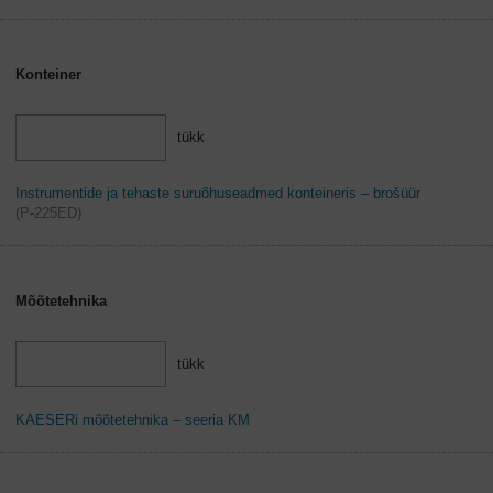
Konteiner
tükk
Instrumentide ja tehaste suruõhuseadmed konteineris – brošüür
(
P-225ED
)
Mõõtetehnika
tükk
KAESERi mõõtetehnika – seeria KM