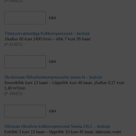
(
P-599ED
)
tükk
Tööstuskvaliteediga Kolbkompressorid – brošüür
Jõudlus 60 kuni 1400 l/min – rõhk 7 kuni 35 baari
(
P-414ED
)
tükk
Ülivõimsate Rõhutõstekompressorite seeria N – brošüür
Sisendrõhk kuni 13 baari – Lõpprõhk kuni 40 baari, jõudlus 0,27 kuni
1,40 m³/min
(
P-480ED
)
tükk
Võimsad rõhutõste kolbkompressorid Seeria CN C – brošüür
Eelrõhk 3 kuni 13 baari – lõpprõhk 10 kuni 45 baari, läbivoolu maht