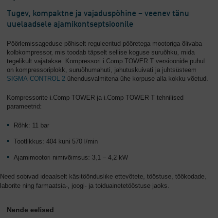
Tugev, kompaktne ja vajaduspõhine – veenev tänu
uuelaadsele ajamikontseptsioonile
Pöörlemissageduse põhiselt reguleeritud pööretega mootoriga õlivaba
kolbkompressor, mis toodab täpselt sellise koguse suruõhku, mida
tegelikult vajatakse. Kompressori i.Comp TOWER T versioonide puhul
on kompressoriplokk, suruõhumahuti, jahutuskuivati ja juhtsüsteem
SIGMA CONTROL 2
ühendusvalmitena ühe korpuse alla kokku võetud.
Kompressorite i.Comp TOWER ja i.Comp TOWER T tehnilised
parameetrid:
Rõhk: 11 bar
Tootlikkus: 404 kuni 570 l/min
Ajamimootori nimivõimsus: 3,1 – 4,2 kW
Need sobivad ideaalselt käsitöönduslike ettevõtete, tööstuse, töökodade,
laborite ning farmaatsia-, joogi- ja toiduainetetööstuse jaoks.
Nende eelised