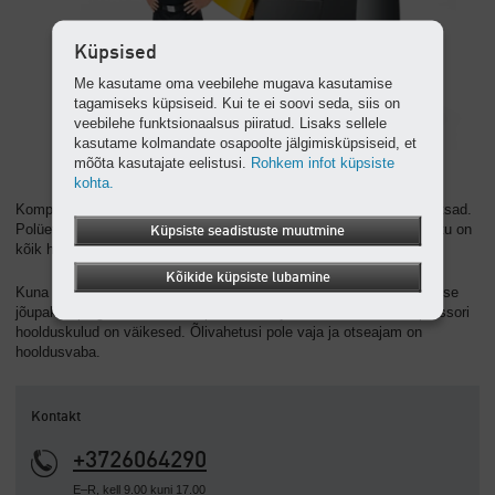
Küpsised
Me kasutame oma veebilehe mugava kasutamise
tagamiseks küpsiseid. Kui te ei soovi seda, siis on
veebilehe funktsionaalsus piiratud. Lisaks sellele
kasutame kolmandate osapoolte jälgimisküpsiseid, et
mõõta kasutajate eelistusi.
Rohkem infot küpsiste
kohta.
Kompressorite i.Comp 8 / 9 teenindus ja hooldus on mänglevalt lihtsad.
Polüetüleenist katte saab kergesti avada ja uuesti sulgeda. Seetõttu on
Küpsiste seadistuste muutmine
kõik hooldust vajavad detailid igal ajal kergesti juurdepääsetavad.
Kõikide küpsiste lubamine
Kuna hooldus on võimalik teostada ühelt küljelt, siis saab kompaktse
jõupaketi paigaldada ka seinapoolsele küljele. Õlivaba kolbkompressori
hoolduskulud on väikesed. Õlivahetusi pole vaja ja otseajam on
hooldusvaba.
Kontakt
+3726064290
E–R, kell 9.00 kuni 17.00