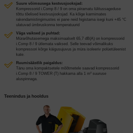
Suure võimsusega kestvusjooksjad:
Kompressorid i.Comp 8 / 9 on oma piiramatu lülitussageduse
tõttu tõelised kestvusjooksjad. Ka kõige karmimates
rakendamistingimustes ei pane neid higistama isegi kuni +45 °C
ulatuvad ümbruskonna temperatuurid
Väga vaiksed ja puhtad:
Mürarõhutasemega maksimaalselt 65,7 dB(A) on kompressorid
i.Comp 8 / 9 ütlemata vaiksed. Selle teevad võimalikuks
kompressori kõrge käigusujuvus ja müra isoleeriv polüetüleenist
kate.
Ruumisäästlik paigaldus:
Tänu oma kompaktsetele mõõtmetele saavad kompressorid
i.Comp 8 / 9 TOWER (T) hakkama alla 1 m² suuruse
aluspinnaga.
Teenindus ja hooldus