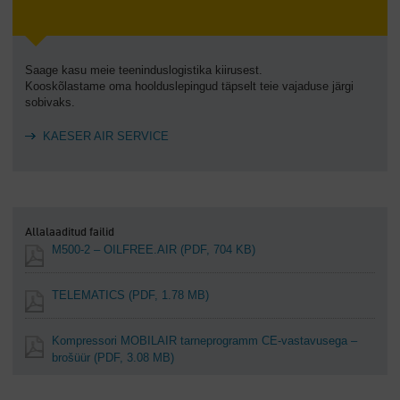
Saage kasu meie teeninduslogistika kiirusest.
Kooskõlastame oma hoolduslepingud täpselt teie vajaduse järgi
sobivaks.
KAESER AIR SERVICE
Allalaaditud failid
M500-2 – OILFREE.AIR
(PDF, 704 KB)
TELEMATICS
(PDF, 1.78 MB)
Kompressori MOBILAIR tarneprogramm CE-vastavusega –
brošüür
(PDF, 3.08 MB)