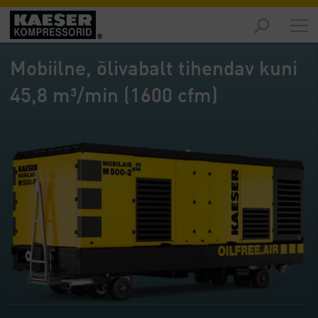
Turud
-
Mobiilne, õlivabalt tihendav kuni
Ülevaade
45,8 m³/min (1600 cfm)
Tooted
-
Ülevaade
Lahendused
-
Ülevaade
Teenused
-
Ülevaade
Ettevõte
-
Ülevaade