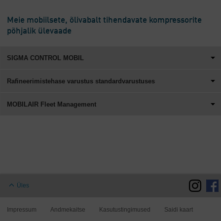
Meie mobiilsete, õlivabalt tihendavate kompressorite
põhjalik ülevaade
SIGMA CONTROL MOBIL
Rafineerimistehase varustus standardvarustuses
MOBILAIR Fleet Management
Üles
Impressum
Andmekaitse
Kasutustingimused
Saidi kaart