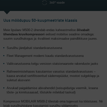
360° vaade
Uus mõõdupuu 50-kuupmeetriste klassis
Meie lipulaev M500-2 ühendab endas kaheastmelise
õlivabalt
tihendava kruvikompressori
eelised mobiilse seadme omadega:
suurim suruõhukogus ja -kvaliteet maksimaalse paindlikkuse juures.
Suruõhu järeljahuti standardvarustusena
Fleet Management modemi kaudu standardvarustusena
Valikvarustusena kelgu versioon statsionaarsete rakenduste jaoks
Rafineerimistehases kasutamise varustus standardvarustuses –
kaasa arvatud sertifitseeritud sädemepüüdur, mootori sulgeklapp ja
suletud alusvann
Arvukad paigaldamise abivahendid (seisupiduriga veermik, kraana
tõste- ja kinnitusaasad, tõstukile mõeldud taskud)
Kompressor MOBILAIR M500-2 tõestab oma tugevust ka tööstuses. Nii
leiab suruõhuhiiglane kasutamist suruõhu sildamiseks