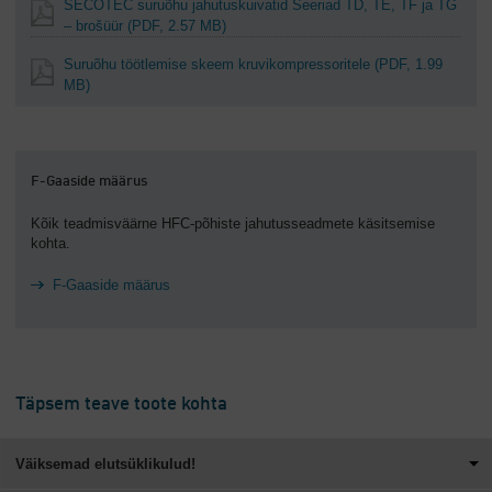
SECOTEC suruõhu jahutuskuivatid Seeriad TD, TE, TF ja TG
– brošüür
(PDF, 2.57 MB)
Suruõhu töötlemise skeem kruvikompressoritele
(PDF, 1.99
MB)
F-Gaaside määrus
Kõik teadmisväärne HFC-põhiste jahutusseadmete käsitsemise
kohta.
F-Gaaside määrus
Täpsem teave toote kohta
Väiksemad elutsüklikulud!