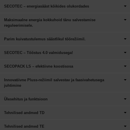
SECOTEC – energiasääst kõikides olukordades
Maksimaalne energia kokkuhoid tänu salvestamise
reguleerimisele.
Parim kuivatustulemus säästlikul töörežiimil.
SECOTEC – Tööstus 4.0 valmidusega!
SECOPACK LS – efektiivne koostisosa
Innovatiivne Pluss-režiimil salvestav ja faasivahetusega
juhtimine
Ülesehitus ja funktsioon
Tehnilised andmed TD
Tehnilised andmed TE