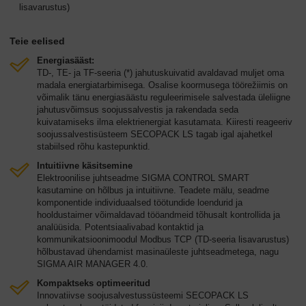
lisavarustus)
Teie eelised
Energiasääst:
TD-, TE- ja TF-seeria (*) jahutuskuivatid avaldavad muljet oma
madala energiatarbimisega. Osalise koormusega töörežiimis on
võimalik tänu energiasäästu reguleerimisele salvestada üleliigne
jahutusvõimsus soojussalvestis ja rakendada seda
kuivatamiseks ilma elektrienergiat kasutamata. Kiiresti reageeriv
soojussalvestisüsteem SECOPACK LS tagab igal ajahetkel
stabiilsed rõhu kastepunktid.
Intuitiivne käsitsemine
Elektroonilise juhtseadme SIGMA CONTROL SMART
kasutamine on hõlbus ja intuitiivne. Teadete mälu, seadme
komponentide individuaalsed töötundide loendurid ja
hooldustaimer võimaldavad tööandmeid tõhusalt kontrollida ja
analüüsida. Potentsiaalivabad kontaktid ja
kommunikatsioonimoodul Modbus TCP (TD-seeria lisavarustus)
hõlbustavad ühendamist masinaüleste juhtseadmetega, nagu
SIGMA AIR MANAGER 4.0.
Kompaktseks optimeeritud
Innovatiivse soojusalvestussüsteemi SECOPACK LS