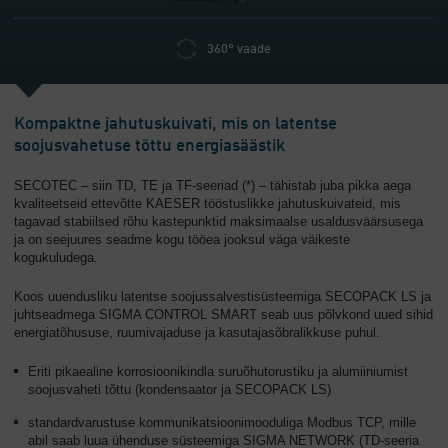
360° vaade
Kompaktne jahutuskuivati, mis on latentse
soojusvahetuse tõttu energiasäästik
SECOTEC – siin TD, TE ja TF-seeriad (*) – tähistab juba pikka aega
kvaliteetseid ettevõtte KAESER tööstuslikke jahutuskuivateid, mis
tagavad stabiilsed rõhu kastepunktid maksimaalse usaldusväärsusega
ja on seejuures seadme kogu tööea jooksul väga väikeste
kogukuludega.
Koos uuendusliku latentse soojussalvestisüsteemiga SECOPACK LS ja
juhtseadmega SIGMA CONTROL SMART seab uus põlvkond uued sihid
energiatõhususe, ruumivajaduse ja kasutajasõbralikkuse puhul.
Eriti pikaealine korrosioonikindla suruõhutorustiku ja alumiiniumist
soojusvaheti tõttu (kondensaator ja SECOPACK LS)
standardvarustuse kommunikatsioonimooduliga Modbus TCP, mille
abil saab luua ühenduse süsteemiga SIGMA NETWORK (TD-seeria