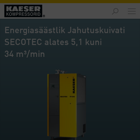
Turud
-
Energiasäästlik Jahutuskuivati
Ülevaade
SECOTEC alates 5,1 kuni
Tooted
-
34 m³/min
Ülevaade
Lahendused
-
Ülevaade
Teenused
-
Ülevaade
Ettevõte
-
Ülevaade