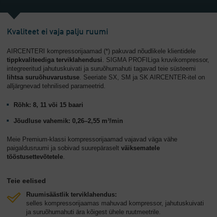
Kvaliteet ei vaja palju ruumi
AIRCENTERI kompressorijaamad (*) pakuvad nõudlikele klientidele
tippkvaliteediga
terviklahendusi
. SIGMA PROFILiga kruvikompressor,
integreeritud jahutuskuivati ja suruõhumahuti tagavad teie süsteemi
lihtsa suruõhuvarustuse
. Seeriate SX, SM ja SK AIRCENTER-itel on
alljärgnevad tehnilised parameetrid.
Rõhk: 8, 11 või 15 baari
Jõudluse vahemik: 0,26–2,55 m³/min
Meie Premium-klassi kompressorijaamad vajavad väga vähe
paigaldusruumi ja sobivad suurepäraselt
väiksematele
tööstusettevõtetele
.
Teie eelised
Ruumisäästlik terviklahendus:
selles kompressorijaamas mahuvad kompressor, jahutuskuivati
ja suruõhumahuti ära kõigest ühele ruutmeetrile.