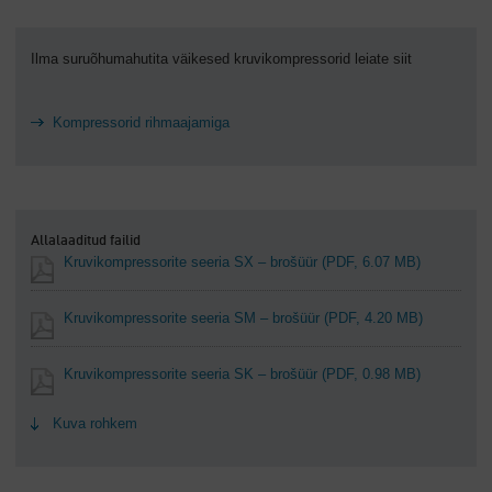
Ilma suruõhumahutita väikesed kruvikompressorid leiate siit
Kompressorid rihmaajamiga
Allalaaditud failid
Kruvikompressorite seeria SX – brošüür
(PDF, 6.07 MB)
Kruvikompressorite seeria SM – brošüür
(PDF, 4.20 MB)
Kruvikompressorite seeria SK – brošüür
(PDF, 0.98 MB)
Kuva rohkem