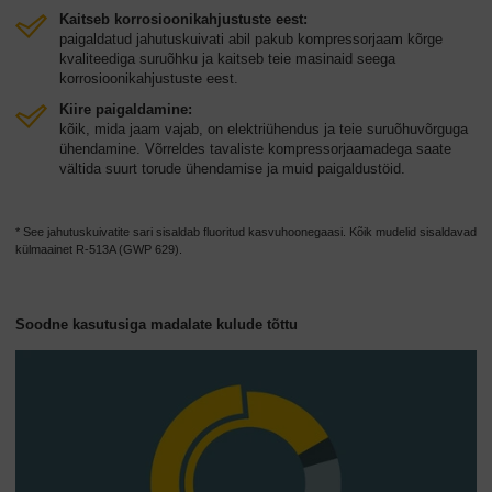
Kaitseb korrosioonikahjustuste eest:
paigaldatud jahutuskuivati abil pakub kompressorjaam kõrge
kvaliteediga suruõhku ja kaitseb teie masinaid seega
korrosioonikahjustuste eest.
Kiire paigaldamine:
kõik, mida jaam vajab, on elektriühendus ja teie suruõhuvõrguga
ühendamine. Võrreldes tavaliste kompressorjaamadega saate
vältida suurt torude ühendamise ja muid paigaldustöid.
* See jahutuskuivatite sari sisaldab fluoritud kasvuhoonegaasi. Kõik mudelid sisaldavad
külmaainet R-513A (GWP 629).
Soodne kasutusiga madalate kulude tõttu