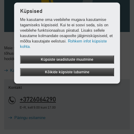
Küpsised
Me kasutame oma veebilehe mugava kasutamise
tagamiseks küpsiseid. Kui te ei soovi seda, siis on
veebilehe funktsionaalsus piiratud. Lisaks sellele
kasutame kolmandate osapoolte jälgimisküpsiseid, et
mõõta kasutajate eelistusi.
Rohkem infot küpsiste
kohta.
Meie terviklik lähenemine optimaalse kasumlikkuse nimel: parim
tõhusus, lihtsaim kasutamine, lihtne hooldada ning ülemaailmne
hooldus- ja nõustamisvõrgustik kiire reageerimisajaga.
Küpsiste seadistuste muutmine
Kaeseri kasutusea juhtimine
Kõikide küpsiste lubamine
Kontakt
+3726064290
E–R, kell 9.00 kuni 17.00
Päringu esitamine