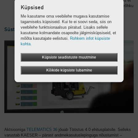
sissepuhumisel: Alguses on palju õhku ja vähe rõhku, selleks et
kaablit kiirendada. Lõpus on pikkade trasside puhul rohkem rõhku
Küpsised
ja väiksem tootlikkus.
Me kasutame oma veebilehe mugava kasutamise
tagamiseks küpsiseid. Kui te ei soovi seda, siis on
veebilehe funktsionaalsus piiratud. Lisaks sellele
Süsteemi TELEMATICS abil alati aktuaalse seisuga
kasutame kolmandate osapoolte jälgimisküpsiseid, et
mõõta kasutajate eelistusi.
Rohkem infot küpsiste
kohta.
Küpsiste seadistuste muutmine
Kõikide küpsiste lubamine
Aktsiooniga
TELEMATICS 36
jõuab Tööstus 4.0 ehitusplatsile. Selleks
varustab KAESER – pärast andmekasutuslepinguga nõustumist –