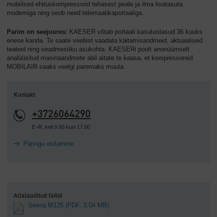
mobiilsed ehituskompressorid tehasest peale ja ilma lisatasuta
modemiga ning seob need telemaatikaportaaliga.
Parim on seejuures:
KAESER võtab portaali kasutustasud 36 kuuks
enese kanda. Te saate veebist vaadata käitamisandmeid, aktuaalseid
teateid ning seadmestiku asukohta. KAESERi poolt anonüümselt
analüüsitud masinaandmete abil aitate te kaasa, et kompressoreid
MOBILAIR saaks veelgi paremaks muuta.
Kontakt
+3726064290
E–R, kell 9.00 kuni 17.00
Päringu esitamine
Allalaaditud failid
Seeria M125
(PDF, 3.04 MB)