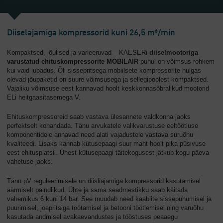
Diiselajamiga kompressorid kuni 26,5 m³/min
Kompaktsed, jõulised ja varieeruvad – KAESERi
diiselmootoriga
varustatud ehituskompressorite MOBILAIR
puhul on võimsus rohkem
kui vaid lubadus. Õli sissepritsega mobiilsete kompressorite hulgas
olevad jõupaketid on suure võimsusega ja sellegipoolest kompaktsed.
Vajaliku võimsuse eest kannavad hoolt keskkonnasõbralikud mootorid
ELi heitgaasitasemega V.
Ehituskompressoreid saab vastava ülesannete valdkonna jaoks
perfektselt kohandada. Tänu arvukatele valikvarustuse eeltöötluse
komponentidele annavad need alati vajadustele vastava suruõhu
kvaliteedi. Lisaks kannab kütusepaagi suur maht hoolt pika püsivuse
eest ehitusplatsil. Ühest kütusepaagi täitekogusest jätkub kogu päeva
vahetuse jaoks.
Tänu pV reguleerimisele on diisliajamiga kompressorid kasutamisel
äärmiselt paindlikud. Ühte ja sama seadmestikku saab käitada
vahemikus 6 kuni 14 bar. See muudab need kaablite sissepuhumisel ja
puurimisel, joapritsiga töötamisel ja betooni töötlemisel ning varuõhu
kasutada andmisel avakaevandustes ja tööstuses peaaegu