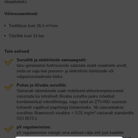
ideaalseteks.
Võimsusandmed:
Tootlikkus kuni 26,5 m³/min
Töörõhk kuni 14 bar
Teie eelised
Suruõhk ja elektritoide samaaegselt:
tänu generaatori funktsioonile säästate eraldi seadmete arvelt,
mida on vaja teie pneumo- ja elektriliste tööriistade või
valgustusseadmete tööks.
Puhas ja õlivaba suruõhk:
Vastavalt rakendusele saab mobiilseid ehituskompressoreid
varustada ka tehniliselt õlivaba suruõhu jaoks mõeldud
kombineeritud mikrofiltritega, nagu need on ZTV-ING suuniste
kohaselt vajalikud joapritsiga töötamiseks. Nii saavutatakse
suruõhus õliaerosooli sisaldus < 0,01 mg/m³ vastavalt standardile
ISO 8573-1.
pV reguleerimine:
pV reguleerimine mängib oma eelised välja eriti just kaablite