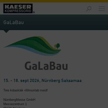
Turud
-
GaLaBau
Ülevaade
Tooted
-
Ülevaade
Lahendused
-
Ülevaade
Teenused
-
15. - 18. sept 2026, Nürnberg Saksamaa
Ülevaade
Teie külaskäik rõõmustab meid!
Ettevõte
NürnbergMesse GmbH
-
Messezentrum 1
Ülevaade