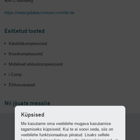
90471 Nürnberg
https://www.galabau-messe.com/de-de
Esitletud tooted
Käsitöökompressorid
Kruvikompressorid
Mobiilsed ehituskompressorid
i.Comp
Ehitusvasarad
Nii jõuate messile
Küpsised
Me kasutame oma veebilehe mugava kasutamise
tagamiseks küpsiseid. Kui te ei soovi seda, siis on
veebilehe funktsionaalsus piiratud. Lisaks sellele