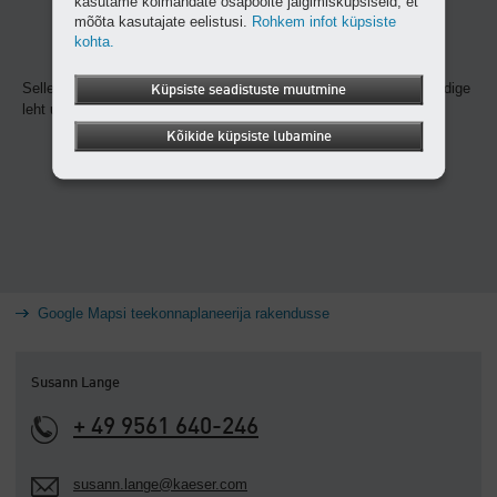
kasutame kolmandate osapoolte jälgimisküpsiseid, et
mõõta kasutajate eelistusi.
Rohkem infot küpsiste
kohta.
Selleks et antud sisu kuvada, aktsepteerige palun küpsised ja laadige
Küpsiste seadistuste muutmine
leht uuesti.
Kõikide küpsiste lubamine
Google Mapsi teekonnaplaneerija rakendusse
Susann Lange
+ 49 9561 640-246
susann.lange@kaeser.com