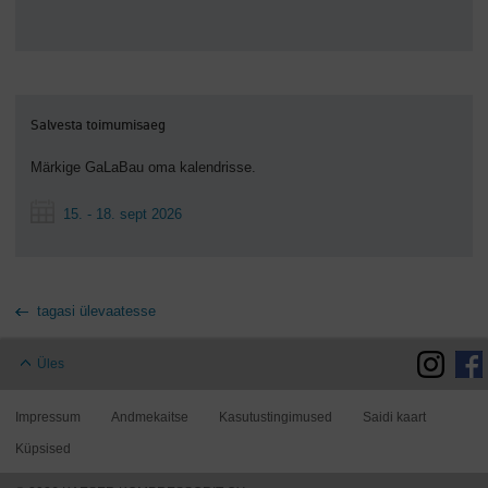
Salvesta toimumisaeg
Märkige GaLaBau oma kalendrisse.
15. - 18. sept 2026
tagasi ülevaatesse
Üles
Impressum
Andmekaitse
Kasutustingimused
Saidi kaart
Küpsised