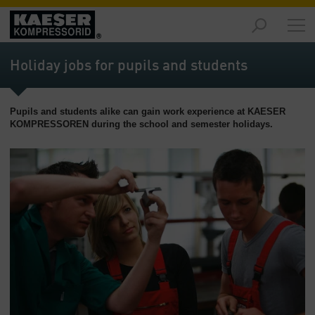
Turud
-
Holiday jobs for pupils and students
Ülevaade
Tooted
Pupils and students alike can gain work experience at KAESER
-
KOMPRESSOREN during the school and semester holidays.
Ülevaade
Lahendused
-
Ülevaade
Teenused
-
Ülevaade
Ettevõte
-
Ülevaade