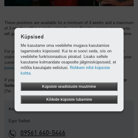
These positions are available for a minimum of 4 weeks and a maximum
of 3 months within a single calendar year. Besides earning money, you
will gain a range of other valuable skills and experience during this time.
Küpsised
Me kasutame oma veebilehe mugava kasutamise
tagamiseks küpsiseid. Kui te ei soovi seda, siis on
For your application we require a minimum of a short covering letter
veebilehe funktsionaalsus piiratud. Lisaks sellele
stating the desired (exact) period for your placement, together with your
kasutame kolmandate osapoolte jälgimisküpsiseid, et
current résumé. Please apply online using our jobs portal at
mõõta kasutajate eelistusi.
Rohkem infot küpsiste
(
www.kaeser.de/jobs
).
kohta.
If you have further questions, please do not hesitate to contact
Egor
Seifert
Küpsiste seadistuste muutmine
(Tel.: +49 (0)9561 640-5446).
Kõikide küpsiste lubamine
Kontakt
Egor Seifert
09561 640-5446