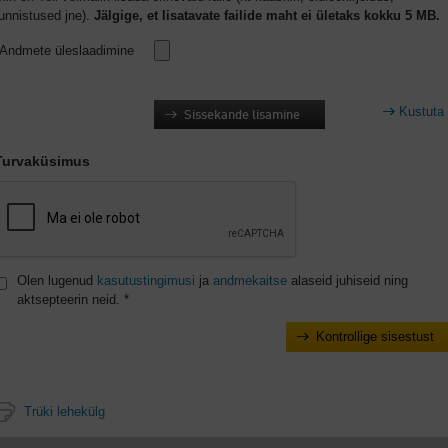
unnistused jne).
Jälgige, et lisatavate failide maht ei ületaks kokku 5 MB.
Andmete üleslaadimine
Kustuta
Sissekande lisamine
Turvaküsimus
Olen lugenud
kasutustingimusi
ja
andmekaitse
alaseid juhiseid ning
aktsepteerin neid. *
Trüki lehekülg