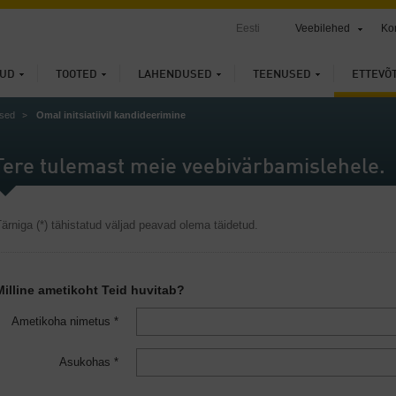
Eesti
Veebilehed
Ko
UD
TOOTED
LAHENDUSED
TEENUSED
ETTEVÕ
sed
Omal initsiatiivil kandideerimine
Tere tulemast meie veebivärbamislehele.
ärniga (*) tähistatud väljad peavad olema täidetud.
Milline ametikoht Teid huvitab?
Ametikoha nimetus *
Asukohas *