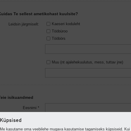
Kuidas Te sellest ametikohast kuulsite?
Kaeseri koduleht
Leidsin järgmiselt:
Tööbüroo
Tööbörs
Muu (nt ajalehekuulutus, mess, tuttav jne)
Teie isikuandmed
Eesnimi *
Küpsised
Perekonnanimi *
Me kasutame oma veebilehe mugava kasutamise tagamiseks küpsiseid. Kui