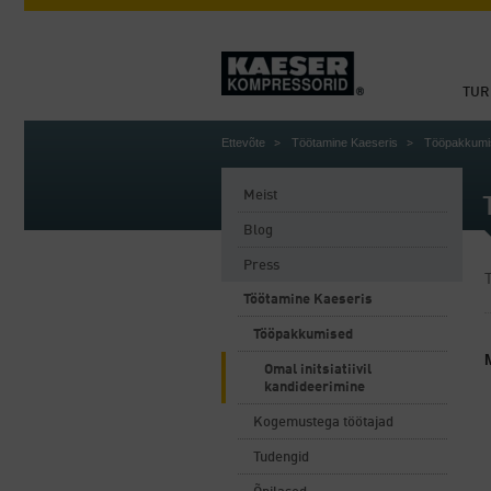
TUR
Ettevõte
Töötamine Kaeseris
Tööpakkumi
Meist
Blog
Press
T
Töötamine Kaeseris
Tööpakkumised
Omal initsiatiivil
kandideerimine
Kogemustega töötajad
Tudengid