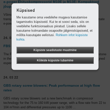
e-power Ehituskompressorid M10E ja M13E: Kompaktsed
jõupaketid
Küpsised
Võimas, kerge, vähese müraga, mitmekülgselt kasutatav ja lihtsalt
Me kasutame oma veebilehe mugava kasutamise
transporditav: need on ehituskompressorite seeria Mobilair väikseimate
tagamiseks küpsiseid. Kui te ei soovi seda, siis on
e-power mudelite M10E ja M13E olulisemad tu
...
veebilehe funktsionaalsus piiratud. Lisaks sellele
kasutame kolmandate osapoolte jälgimisküpsiseid, et
mõõta kasutajate eelistusi.
Rohkem infot küpsiste
24. 03 22
kohta.
FBS rotary screw blowers: Pure efficiency
Küpsiste seadistuste muutmine
The FBS rotary screw blower from Kaeser represents the next milestone
in the development of oil-free compression blower technology, designed
Kõikide küpsiste lubamine
especially with water industry applicat
...
24. 03 22
GBS rotary screw blowers: Peak performance at high flow
rates
GBS rotary screw blowers set a new benchmark in compressor
technology for the 75 to 160 kW power range, with a flow rate from 22 to
104 m³/min and differential pressures up to 1100
...