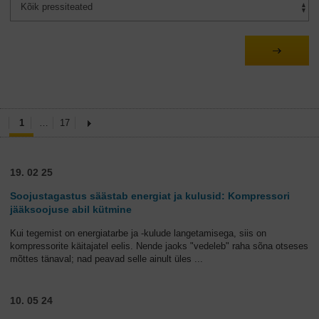
1
…
17
19. 02 25
Soojustagastus säästab energiat ja kulusid: Kompressori
jääksoojuse abil kütmine
Kui tegemist on energiatarbe ja -kulude langetamisega, siis on
kompressorite käitajatel eelis. Nende jaoks "vedeleb" raha sõna otseses
mõttes tänaval; nad peavad selle ainult üles
...
10. 05 24