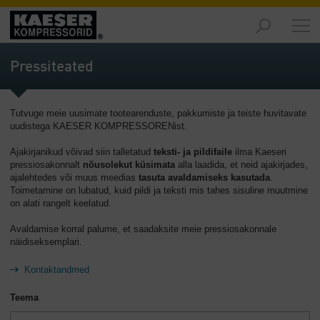
Turud
-
Pressiteated
Ülevaade
Tooted
Tutvuge meie uusimate tootearenduste, pakkumiste ja teiste huvitavate
-
uudistega KAESER KOMPRESSORENist.
Ülevaade
Ajakirjanikud võivad siin talletatud
teksti- ja pildifaile
ilma Kaeseri
Lahendused
pressiosakonnalt
nõusolekut küsimata
alla laadida, et neid ajakirjades,
-
ajalehtedes või muus meedias
tasuta avaldamiseks kasutada
.
Toimetamine on lubatud, kuid pildi ja teksti mis tahes sisuline muutmine
Ülevaade
on alati rangelt keelatud.
Teenused
Avaldamise korral palume, et saadaksite meie pressiosakonnale
-
näidiseksemplari.
Ülevaade
Kontaktandmed
Ettevõte
-
Teema
Ülevaade