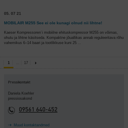
05. 07 21
MOBILAIR M255 See ei ole kunagi olnud nii lihtne!
Kaeser Kompressoren´i mobiilne ehituskompressor M255 on võimas,
ohutu ja lihtne käsitseda. Kompaktne jõuallikas annab reguleeritava rõhu
vahemikus 6–14 baari ja tootlikkuse kuni 25
...
1
…
17
Pressikontakt
Daniela Koehler
pressiosakond
09561 640-452
Muud kontaktandmed