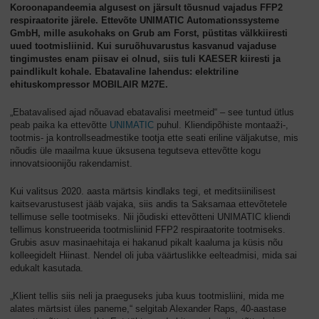
Koroonapandeemia algusest on järsult tõusnud vajadus FFP2
respiraatorite järele. Ettevõte UNIMATIC Automationssysteme
GmbH, mille asukohaks on Grub am Forst, püstitas välkkiiresti
uued tootmisliinid. Kui suruõhuvarustus kasvanud vajaduse
tingimustes enam piisav ei olnud, siis tuli KAESER kiiresti ja
paindlikult kohale. Ebatavaline lahendus: elektriline
ehituskompressor MOBILAIR M27E.
„Ebatavalised ajad nõuavad ebatavalisi meetmeid“ – see tuntud ütlus
peab paika ka ettevõtte
UNIMATIC
puhul. Kliendipõhiste montaaži-,
tootmis- ja kontrollseadmestike tootja ette seati eriline väljakutse, mis
nõudis üle maailma kuue üksusena tegutseva ettevõtte kogu
innovatsioonijõu rakendamist.
Kui valitsus 2020. aasta märtsis kindlaks tegi, et meditsiinilisest
kaitsevarustusest jääb vajaka, siis andis ta Saksamaa ettevõtetele
tellimuse selle tootmiseks. Nii jõudiski ettevõtteni UNIMATIC kliendi
tellimus konstrueerida tootmisliinid FFP2 respiraatorite tootmiseks.
Grubis asuv masinaehitaja ei hakanud pikalt kaaluma ja küsis nõu
kolleegidelt Hiinast. Nendel oli juba väärtuslikke eelteadmisi, mida sai
edukalt kasutada.
„Klient tellis siis neli ja praeguseks juba kuus tootmisliini, mida me
alates märtsist üles paneme,“ selgitab Alexander Raps, 40-aastase