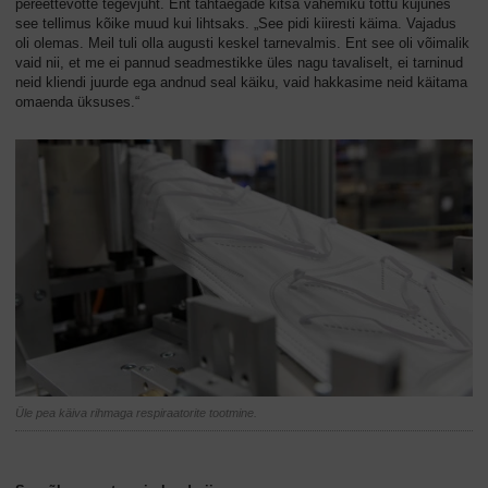
pereettevõtte tegevjuht. Ent tähtaegade kitsa vahemiku tõttu kujunes
see tellimus kõike muud kui lihtsaks. „See pidi kiiresti käima. Vajadus
oli olemas. Meil tuli olla augusti keskel tarnevalmis. Ent see oli võimalik
vaid nii, et me ei pannud seadmestikke üles nagu tavaliselt, ei tarninud
neid kliendi juurde ega andnud seal käiku, vaid hakkasime neid käitama
omaenda üksuses.“
Üle pea käiva rihmaga respiraatorite tootmine.