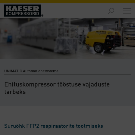
Turud
-
Ülevaade
Tooted
-
Ülevaade
Lahendused
UNIMATIC Automationssysteme
-
Ülevaade
Ehituskompressor tööstuse vajaduste
tarbeks
Teenused
-
Ülevaade
Ettevõte
-
Suruõhk FFP2 respiraatorite tootmiseks
Ülevaade