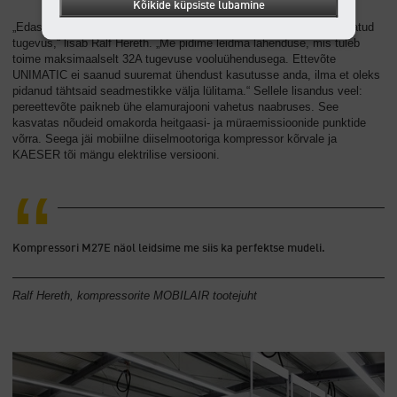
Kõikide küpsiste lubamine
„Edasisteks takistusteks olid ruumiprobleem ja vooluühenduse piiratud
tugevus,“ lisab Ralf Hereth. „Me pidime leidma lahenduse, mis tuleb
toime maksimaalselt 32A tugevuse vooluühendusega. Ettevõte
UNIMATIC ei saanud suuremat ühendust kasutusse anda, ilma et oleks
pidanud tähtsaid seadmestikke välja lülitama.“ Sellele lisandus veel:
pereettevõte paikneb ühe elamurajooni vahetus naabruses. See
kasvatas nõudeid omakorda heitgaasi- ja müraemissioonide punktide
võrra. Seega jäi mobiilne diiselmootoriga kompressor kõrvale ja
KAESER tõi mängu elektrilise versiooni.
Kompressori M27E näol leidsime me siis ka perfektse mudeli.
Ralf Hereth, kompressorite MOBILAIR tootejuht