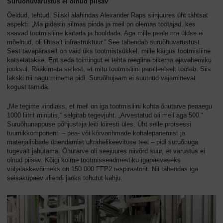
Suruõhuvarustus ei olnud piisav
Öeldud, tehtud. Siiski alahindas Alexander Raps siinjuures üht tähtsat
aspekti: „Ma pidasin silmas pinda ja meil on olemas töötajad, kes
saavad tootmisliine käitada ja hooldada. Aga mille peale ma üldse ei
mõelnud, oli lihtsalt infrastruktuur.“ See tähendab suruõhuvarustust.
Sest tavapäraselt on vaid üks tootmistsükkel, mille käigus tootmisliine
katsetatakse. Ent seda toimingut ei tehta reeglina pikema ajavahemiku
jooksul. Rääkimata sellest, et mitu tootmisliini paralleelselt töötab. Siis
läkski nii nagu minema pidi. Suruõhujaam ei suutnud vajaminevat
kogust tarnida.
„Me tegime kindlaks, et meil on iga tootmisliini kohta õhutarve peaaegu
1000 liitrit minutis,“ selgitab tegevjuht. „Arvestatud oli meil aga 500.“
Suruõhunappuse põhjustaja leiti kiiresti üles. Üht selle protsessi
tuumikkomponenti – pea- või kõrvarihmade kohalepanemist ja
materjaliribade ühendamist ultrahelikeevituse teel – pidi suruõhuga
tugevalt jahutama. Õhutarve oli seejuures niivõrd suur, et varustus ei
olnud piisav. Kõigi kolme tootmisseadmestiku igapäevaseks
väljalaskevõimeks on 150 000 FFP2 respiraatorit. Nii tähendas iga
seisakupäev kliendi jaoks tohutut kahju.