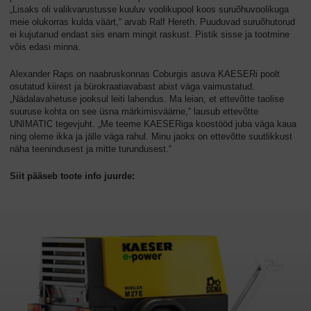
„Lisaks oli valikvarustusse kuuluv voolikupool koos suruõhuvoolikuga
meie olukorras kulda väärt,“ arvab Ralf Hereth. Puuduvad suruõhutorud
ei kujutanud endast siis enam mingit raskust. Pistik sisse ja tootmine
võis edasi minna.
Alexander Raps on naabruskonnas Coburgis asuva KAESERi poolt
osutatud kiirest ja bürokraatiavabast abist väga vaimustatud.
„Nädalavahetuse jooksul leiti lahendus. Ma leian, et ettevõtte taolise
suuruse kohta on see üsna märkimisväärne,“ lausub ettevõtte
UNIMATIC tegevjuht. „Me teeme KAESERiga koostööd juba väga kaua
ning oleme ikka ja jälle väga rahul. Minu jaoks on ettevõtte suutlikkust
näha teenindusest ja mitte turundusest.“
Siit pääseb toote info juurde: