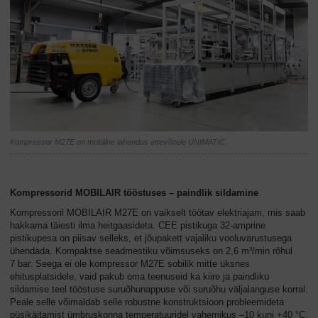
Kompressor M27E on mobiilne lahendus ettevõttele UNIMATIC.
Kompressorid MOBILAIR tööstuses – paindlik sildamine
Kompressoril MOBILAIR M27E on vaikselt töötav elektriajam, mis saab
hakkama täiesti ilma heitgaasideta. CEE pistikuga 32-amprine
pistikupesa on piisav selleks, et jõupakett vajaliku vooluvarustusega
ühendada. Kompaktse seadmestiku võimsuseks on 2,6 m³/min rõhul
7 bar. Seega ei ole kompressor M27E sobilik mitte üksnes
ehitusplatsidele, vaid pakub oma teenuseid ka kiire ja paindliku
sildamise teel tööstuse suruõhunappuse või suruõhu väljalanguse korral.
Peale selle võimaldab selle robustne konstruktsioon probleemideta
püsikäitamist ümbruskonna temperatuuridel vahemikus –10 kuni +40 °C.