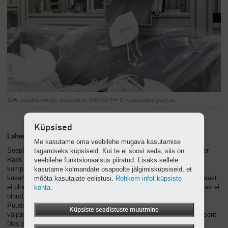
Selle seadmestikuga toodetakse 150 000 FFP2 respiraatorit päevas.
Küpsised
Lahendus: Elektriline ja mobiilne
Me kasutame oma veebilehe mugava kasutamise
Seepärast pidi leidma lahenduse. Kõige parem otsekohe. „Alexander
tagamiseks küpsiseid. Kui te ei soovi seda, siis on
Raps võttis meiega ühendust ja küsis nõu,“ meenutab Ralf Hereth,
veebilehe funktsionaalsus piiratud. Lisaks sellele
kompressorite MOBILAIR tootejuht. „Olemasolev suruõhujaam oli
kasutame kolmandate osapoolte jälgimisküpsiseid, et
kavandatud ettevõtte UNIMATIC tavapärase tootmise jaoks. Seepärast
mõõta kasutajate eelistusi.
Rohkem infot küpsiste
ei olnud üllatav, et täiendavate tarbijate puhul tarnekogus enam piisav ei
kohta.
olnud.“ Ent suruõhuvarustuse laiendamine oli kõike muud kui lihtne.
Puuduv ruum ja puuduvad suruõhuvoolikud seadsid KAESERi
Küpsiste seadistuste muutmine
väljakutse ette. Nii polnudki võimalik lihtsalt veel üht kruvikompressorit
üles panna.